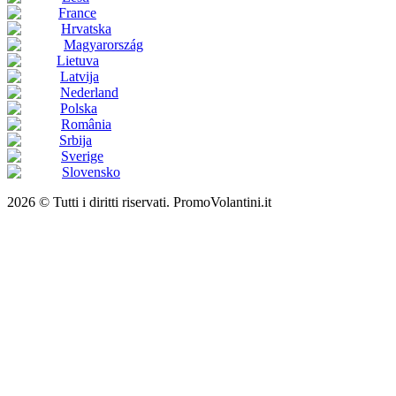
France
Hrvatska
Magyarország
Lietuva
Latvija
Nederland
Polska
România
Srbija
Sverige
Slovensko
2026 © Tutti i diritti riservati. PromoVolantini.it