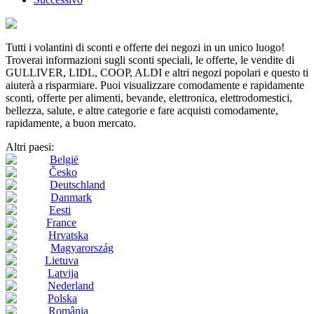
Tutti i volantini di sconti e offerte dei negozi in un unico luogo!
Troverai informazioni sugli sconti speciali, le offerte, le vendite di
GULLIVER, LIDL, COOP, ALDI e altri negozi popolari e questo ti
aiuterà a risparmiare. Puoi visualizzare comodamente e rapidamente
sconti, offerte per alimenti, bevande, elettronica, elettrodomestici,
bellezza, salute, e altre categorie e fare acquisti comodamente,
rapidamente, a buon mercato.
Altri paesi:
België
Česko
Deutschland
Danmark
Eesti
France
Hrvatska
Magyarország
Lietuva
Latvija
Nederland
Polska
România