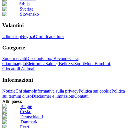
Srbija
Sverige
Slovensko
Volantini
Ultimi
Top
Negozi
Orari di apertura
Categorie
Supermercati
Discount
Cibo, Bevande
Casa,
Giardinaggio
Elettronica
Salute, Bellezza
Sport
Moda
Bambini,
Giocattoli
Animali
Informazioni
Notizie
Chi siamo
Informativa sulla privacy
Politica sui cookie
Politica
sui termini d'uso
Disclaimer e limitazioni
Contatti
Altri paesi:
België
Česko
Deutschland
Danmark
Eesti