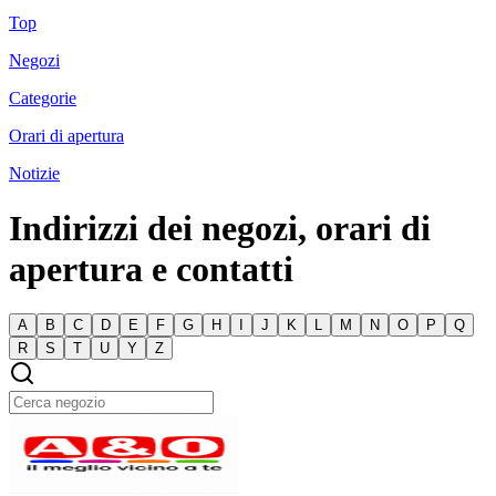
Top
Negozi
Categorie
Orari di apertura
Notizie
Indirizzi dei negozi, orari di
apertura e contatti
A
B
C
D
E
F
G
H
I
J
K
L
M
N
O
P
Q
R
S
T
U
Y
Z