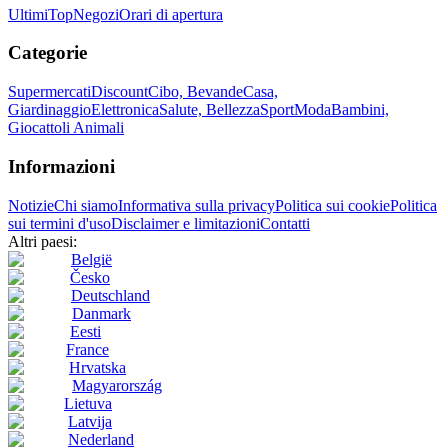
Ultimi
Top
Negozi
Orari di apertura
Categorie
Supermercati
Discount
Cibo, Bevande
Casa,
Giardinaggio
Elettronica
Salute, Bellezza
Sport
Moda
Bambini,
Giocattoli
Animali
Informazioni
Notizie
Chi siamo
Informativa sulla privacy
Politica sui cookie
Politica
sui termini d'uso
Disclaimer e limitazioni
Contatti
Altri paesi:
België
Česko
Deutschland
Danmark
Eesti
France
Hrvatska
Magyarország
Lietuva
Latvija
Nederland