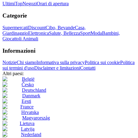
Ultimi
Top
Negozi
Orari di apertura
Categorie
Supermercati
Discount
Cibo, Bevande
Casa,
Giardinaggio
Elettronica
Salute, Bellezza
Sport
Moda
Bambini,
Giocattoli
Animali
Informazioni
Notizie
Chi siamo
Informativa sulla privacy
Politica sui cookie
Politica
sui termini d'uso
Disclaimer e limitazioni
Contatti
Altri paesi:
België
Česko
Deutschland
Danmark
Eesti
France
Hrvatska
Magyarország
Lietuva
Latvija
Nederland