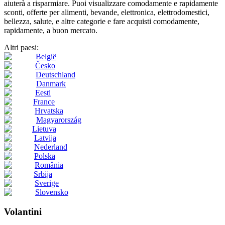
aiuterà a risparmiare. Puoi visualizzare comodamente e rapidamente
sconti, offerte per alimenti, bevande, elettronica, elettrodomestici,
bellezza, salute, e altre categorie e fare acquisti comodamente,
rapidamente, a buon mercato.
Altri paesi:
België
Česko
Deutschland
Danmark
Eesti
France
Hrvatska
Magyarország
Lietuva
Latvija
Nederland
Polska
România
Srbija
Sverige
Slovensko
Volantini