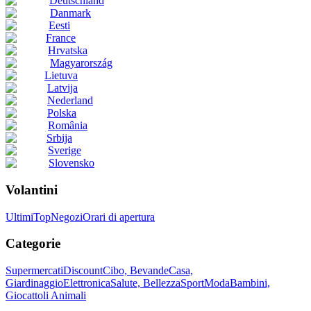
Deutschland
Danmark
Eesti
France
Hrvatska
Magyarország
Lietuva
Latvija
Nederland
Polska
România
Srbija
Sverige
Slovensko
Volantini
Ultimi
Top
Negozi
Orari di apertura
Categorie
Supermercati
Discount
Cibo, Bevande
Casa,
Giardinaggio
Elettronica
Salute, Bellezza
Sport
Moda
Bambini,
Giocattoli
Animali