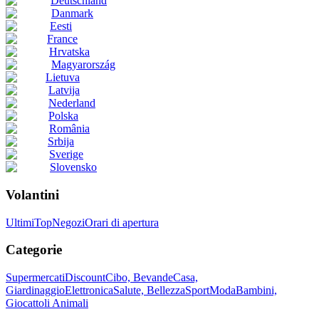
Deutschland
Danmark
Eesti
France
Hrvatska
Magyarország
Lietuva
Latvija
Nederland
Polska
România
Srbija
Sverige
Slovensko
Volantini
Ultimi
Top
Negozi
Orari di apertura
Categorie
Supermercati
Discount
Cibo, Bevande
Casa,
Giardinaggio
Elettronica
Salute, Bellezza
Sport
Moda
Bambini,
Giocattoli
Animali