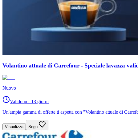
Volantino attuale di Carrefour - Speciale lavazza val
Nuovo
Valido per 13 giorni
Un'ampia gamma di offerte ti aspetta con "Volantino attuale di Carrefo
Visualizza
Segui