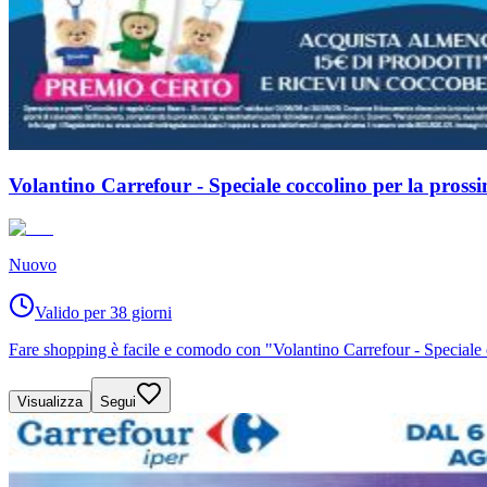
Volantino Carrefour - Speciale coccolino per la pros
Nuovo
Valido per 38 giorni
Fare shopping è facile e comodo con "Volantino Carrefour - Speciale 
Visualizza
Segui