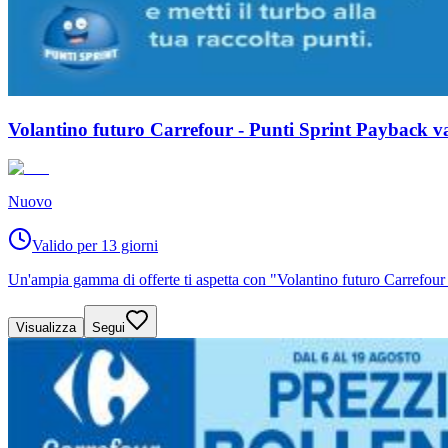
Volantino futuro Carrefour - Punti Sprint Payback va
Nuovo
Valido per 13 giorni
Un'ampia gamma di offerte ti aspetta con "Volantino futuro Carrefour 
Visualizza
Segui