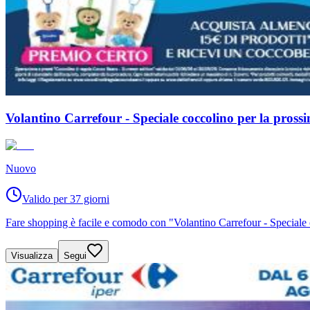
Volantino Carrefour - Speciale coccolino per la pros
Nuovo
Valido per 37 giorni
Fare shopping è facile e comodo con "Volantino Carrefour - Speciale 
Visualizza
Segui