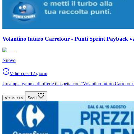
Volantino futuro Carrefour - Punti Sprint Payback va
Nuovo
Valido per 12 giorni
Un'ampia gamma di offerte ti aspetta con "Volantino futuro Carrefour 
Visualizza
Segui