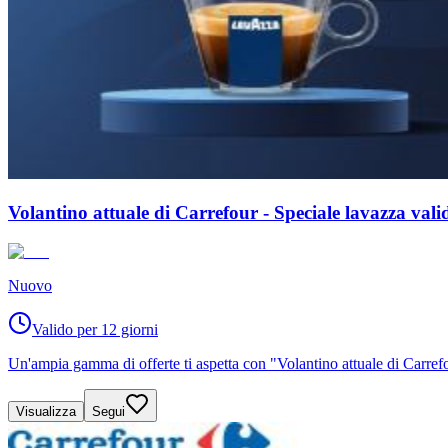
Volantino attuale di Carrefour - Speciale lavazza val
Nuovo
Valido per 12 giorni
Un'ampia gamma di offerte ti aspetta con "Volantino attuale di Carrefo
Visualizza
Segui