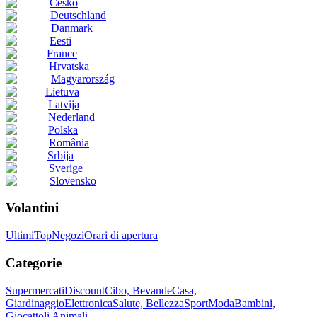
Česko
Deutschland
Danmark
Eesti
France
Hrvatska
Magyarország
Lietuva
Latvija
Nederland
Polska
România
Srbija
Sverige
Slovensko
Volantini
Ultimi
Top
Negozi
Orari di apertura
Categorie
Supermercati
Discount
Cibo, Bevande
Casa,
Giardinaggio
Elettronica
Salute, Bellezza
Sport
Moda
Bambini,
Giocattoli
Animali