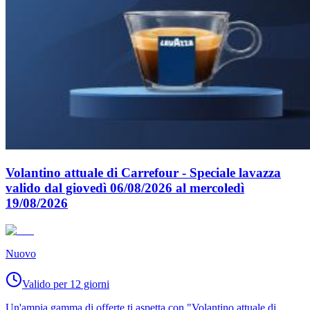
Volantino attuale di Carrefour - Speciale lavazza
valido dal giovedì 06/08/2026 al mercoledì
19/08/2026
Nuovo
Valido per 12 giorni
Un'ampia gamma di offerte ti aspetta con "Volantino attuale di