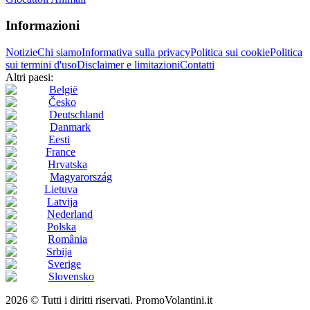
Informazioni
Notizie
Chi siamo
Informativa sulla privacy
Politica sui cookie
Politica
sui termini d'uso
Disclaimer e limitazioni
Contatti
Altri paesi:
België
Česko
Deutschland
Danmark
Eesti
France
Hrvatska
Magyarország
Lietuva
Latvija
Nederland
Polska
România
Srbija
Sverige
Slovensko
2026 © Tutti i diritti riservati. PromoVolantini.it