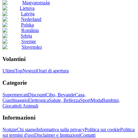
Magyarország
Lietuva
Latvija
Nederland
Polska
România
Srbija
Sverige
Slovensko
Volantini
Ultimi
Top
Negozi
Orari di apertura
Categorie
Supermercati
Discount
Cibo, Bevande
Casa,
Giardinaggio
Elettronica
Salute, Bellezza
Sport
Moda
Bambini,
Giocattoli
Animali
Informazioni
Notizie
Chi siamo
Informativa sulla privacy
Politica sui cookie
Politica
sui termini d'uso
Disclaimer e limitazioni
Contatti