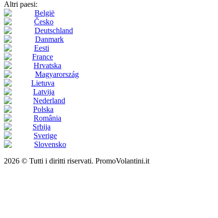
Altri paesi:
België
Česko
Deutschland
Danmark
Eesti
France
Hrvatska
Magyarország
Lietuva
Latvija
Nederland
Polska
România
Srbija
Sverige
Slovensko
2026 © Tutti i diritti riservati. PromoVolantini.it