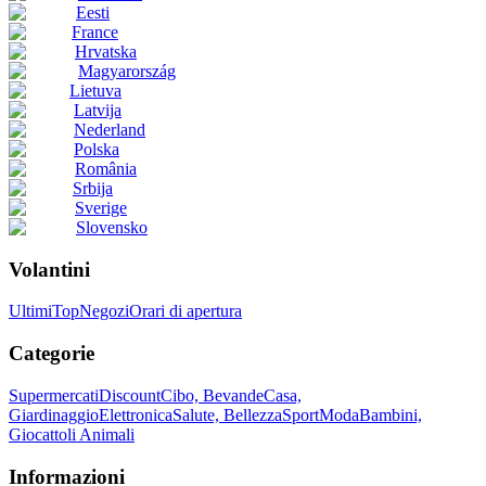
Eesti
France
Hrvatska
Magyarország
Lietuva
Latvija
Nederland
Polska
România
Srbija
Sverige
Slovensko
Volantini
Ultimi
Top
Negozi
Orari di apertura
Categorie
Supermercati
Discount
Cibo, Bevande
Casa,
Giardinaggio
Elettronica
Salute, Bellezza
Sport
Moda
Bambini,
Giocattoli
Animali
Informazioni