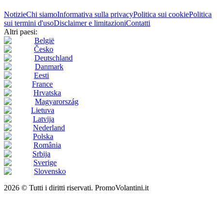
Notizie
Chi siamo
Informativa sulla privacy
Politica sui cookie
Politica
sui termini d'uso
Disclaimer e limitazioni
Contatti
Altri paesi:
België
Česko
Deutschland
Danmark
Eesti
France
Hrvatska
Magyarország
Lietuva
Latvija
Nederland
Polska
România
Srbija
Sverige
Slovensko
2026 © Tutti i diritti riservati. PromoVolantini.it