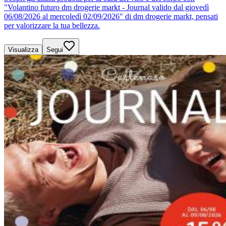
"Volantino futuro dm drogerie markt - Journal valido dal giovedì
06/08/2026 al mercoledì 02/09/2026" di dm drogerie markt, pensati
per valorizzare la tua bellezza.
Visualizza
Segui