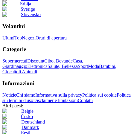
Srbija
Sverige
Slovensko
Volantini
Ultimi
Top
Negozi
Orari di apertura
Categorie
Supermercati
Discount
Cibo, Bevande
Casa,
Giardinaggio
Elettronica
Salute, Bellezza
Sport
Moda
Bambini,
Giocattoli
Animali
Informazioni
Notizie
Chi siamo
Informativa sulla privacy
Politica sui cookie
Politica
sui termini d'uso
Disclaimer e limitazioni
Contatti
Altri paesi:
België
Česko
Deutschland
Danmark
Eesti