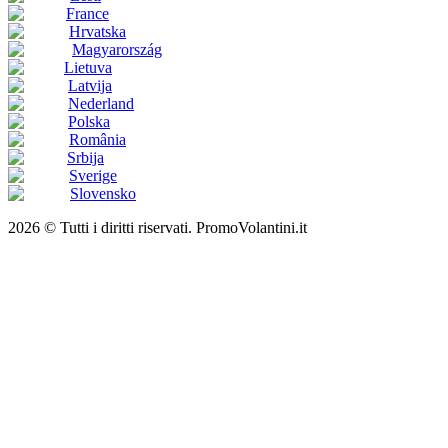
France
Hrvatska
Magyarország
Lietuva
Latvija
Nederland
Polska
România
Srbija
Sverige
Slovensko
2026 © Tutti i diritti riservati. PromoVolantini.it