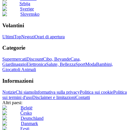
Srbija
Sverige
Slovensko
Volantini
Ultimi
Top
Negozi
Orari di apertura
Categorie
Supermercati
Discount
Cibo, Bevande
Casa,
Giardinaggio
Elettronica
Salute, Bellezza
Sport
Moda
Bambini,
Giocattoli
Animali
Informazioni
Notizie
Chi siamo
Informativa sulla privacy
Politica sui cookie
Politica
sui termini d'uso
Disclaimer e limitazioni
Contatti
Altri paesi:
België
Česko
Deutschland
Danmark
Eesti