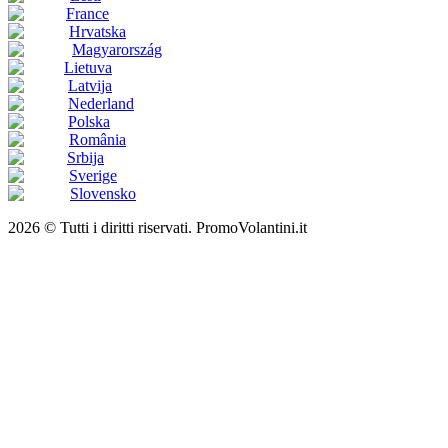
France
Hrvatska
Magyarország
Lietuva
Latvija
Nederland
Polska
România
Srbija
Sverige
Slovensko
2026 © Tutti i diritti riservati. PromoVolantini.it