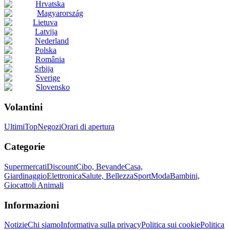
Hrvatska
Magyarország
Lietuva
Latvija
Nederland
Polska
România
Srbija
Sverige
Slovensko
Volantini
Ultimi
Top
Negozi
Orari di apertura
Categorie
Supermercati
Discount
Cibo, Bevande
Casa,
Giardinaggio
Elettronica
Salute, Bellezza
Sport
Moda
Bambini,
Giocattoli
Animali
Informazioni
Notizie
Chi siamo
Informativa sulla privacy
Politica sui cookie
Politica