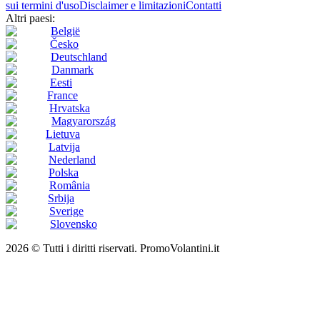
sui termini d'uso
Disclaimer e limitazioni
Contatti
Altri paesi:
België
Česko
Deutschland
Danmark
Eesti
France
Hrvatska
Magyarország
Lietuva
Latvija
Nederland
Polska
România
Srbija
Sverige
Slovensko
2026 © Tutti i diritti riservati. PromoVolantini.it