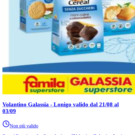
Volantino Galassia - Lonigo valido dal 21/08 al
03/09
Non più valido