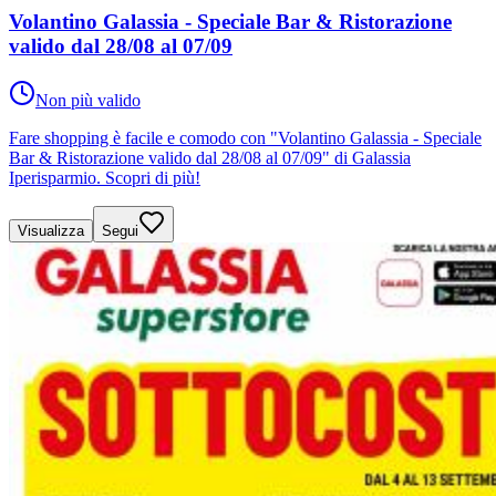
Volantino Galassia - Speciale Bar & Ristorazione
valido dal 28/08 al 07/09
Non più valido
Fare shopping è facile e comodo con "Volantino Galassia - Speciale
Bar & Ristorazione valido dal 28/08 al 07/09" di Galassia
Iperisparmio. Scopri di più!
Visualizza
Segui