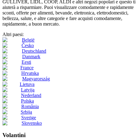
GULLIVER, LIDL, COOP, ALDI e altri negozi popolari e questo ti
aiuterà a risparmiare. Puoi visualizzare comodamente e rapidamente
sconti, offerte per alimenti, bevande, elettronica, elettrodomestici,
bellezza, salute, e altre categorie e fare acquisti comodamente,
rapidamente, a buon mercato.
Altri paesi:
België
Česko
Deutschland
Danmark
Eesti
France
Hrvatska
Magyarország
Lietuva
Latvija
Nederland
Polska
România
Srbija
Sverige
Slovensko
Volantini