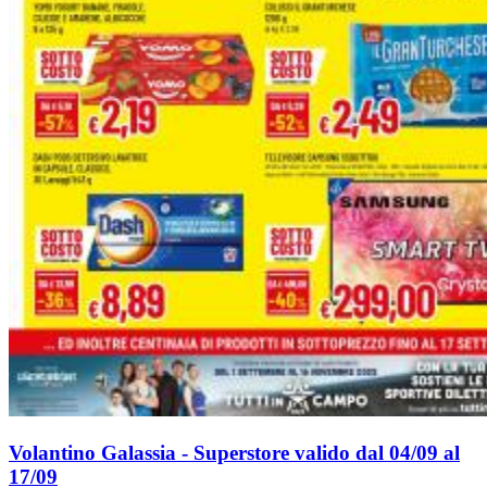
Volantino Galassia - Superstore valido dal 04/09 al
17/09