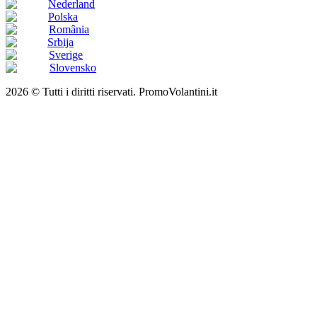
Nederland
Polska
România
Srbija
Sverige
Slovensko
2026 © Tutti i diritti riservati. PromoVolantini.it