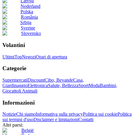
Latvija
Nederland
Polska
România
Srbija
Sverige
Slovensko
Volantini
Ultimi
Top
Negozi
Orari di apertura
Categorie
Supermercati
Discount
Cibo, Bevande
Casa,
Giardinaggio
Elettronica
Salute, Bellezza
Sport
Moda
Bambini,
Giocattoli
Animali
Informazioni
Notizie
Chi siamo
Informativa sulla privacy
Politica sui cookie
Politica
sui termini d'uso
Disclaimer e limitazioni
Contatti
Altri paesi:
België