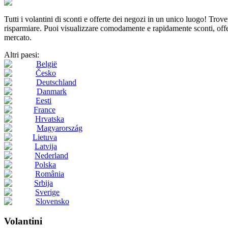
Tutti i volantini di sconti e offerte dei negozi in un unico luogo! Tro
risparmiare. Puoi visualizzare comodamente e rapidamente sconti, offert
mercato.
Altri paesi:
België
Česko
Deutschland
Danmark
Eesti
France
Hrvatska
Magyarország
Lietuva
Latvija
Nederland
Polska
România
Srbija
Sverige
Slovensko
Volantini