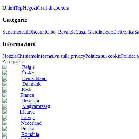
Ultimi
Top
Negozi
Orari di apertura
Categorie
Supermercati
Discount
Cibo, Bevande
Casa, Giardinaggio
Elettronica
Sa
Informazioni
Notizie
Chi siamo
Informativa sulla privacy
Politica sui cookie
Politica 
Altri paesi:
België
Česko
Deutschland
Danmark
Eesti
France
Hrvatska
Magyarország
Lietuva
Latvija
Nederland
Polska
România