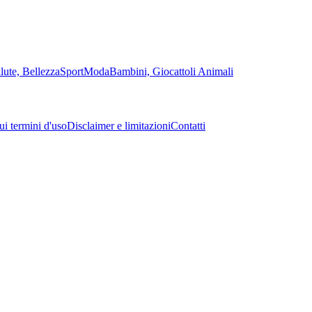
lute, Bellezza
Sport
Moda
Bambini, Giocattoli
Animali
sui termini d'uso
Disclaimer e limitazioni
Contatti