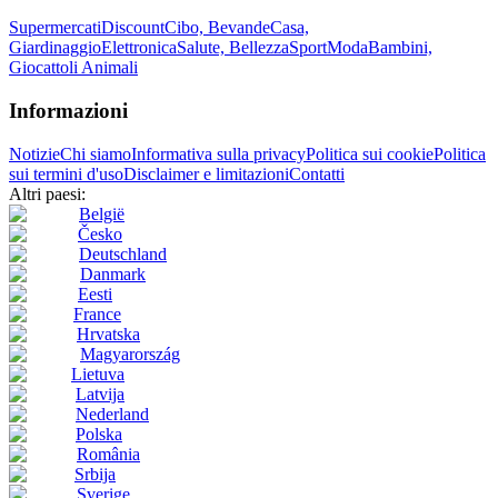
Supermercati
Discount
Cibo, Bevande
Casa,
Giardinaggio
Elettronica
Salute, Bellezza
Sport
Moda
Bambini,
Giocattoli
Animali
Informazioni
Notizie
Chi siamo
Informativa sulla privacy
Politica sui cookie
Politica
sui termini d'uso
Disclaimer e limitazioni
Contatti
Altri paesi:
België
Česko
Deutschland
Danmark
Eesti
France
Hrvatska
Magyarország
Lietuva
Latvija
Nederland
Polska
România
Srbija
Sverige