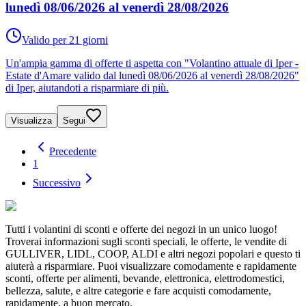
lunedì 08/06/2026 al venerdì 28/08/2026
Valido per 21 giorni
Un'ampia gamma di offerte ti aspetta con "Volantino attuale di Iper -
Estate d'Amare valido dal lunedì 08/06/2026 al venerdì 28/08/2026"
di Iper, aiutandoti a risparmiare di più.
Visualizza
Segui
Precedente
1
Successivo
Tutti i volantini di sconti e offerte dei negozi in un unico luogo!
Troverai informazioni sugli sconti speciali, le offerte, le vendite di
GULLIVER, LIDL, COOP, ALDI e altri negozi popolari e questo ti
aiuterà a risparmiare. Puoi visualizzare comodamente e rapidamente
sconti, offerte per alimenti, bevande, elettronica, elettrodomestici,
bellezza, salute, e altre categorie e fare acquisti comodamente,
rapidamente, a buon mercato.