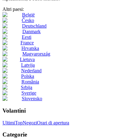
Altri paesi:
België
Česko
Deutschland
Danmark
Eesti
France
Hrvatska
Magyarország
Lietuva
Latvija
Nederland
Polska
România
Srbija
Sverige
Slovensko
Volantini
Ultimi
Top
Negozi
Orari di apertura
Categorie