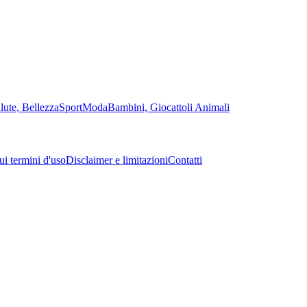
lute, Bellezza
Sport
Moda
Bambini, Giocattoli
Animali
sui termini d'uso
Disclaimer e limitazioni
Contatti