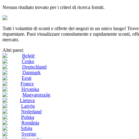
Nessun risultato trovato per i criteri di ricerca forniti.
Tutti i volantini di sconti e offerte dei negozi in un unico luogo! Tro
risparmiare. Puoi visualizzare comodamente e rapidamente sconti, offert
mercato.
Altri paesi:
België
Česko
Deutschland
Danmark
Eesti
France
Hrvatska
Magyarország
Lietuva
Latvija
Nederland
Polska
România
Srbija
Sverige