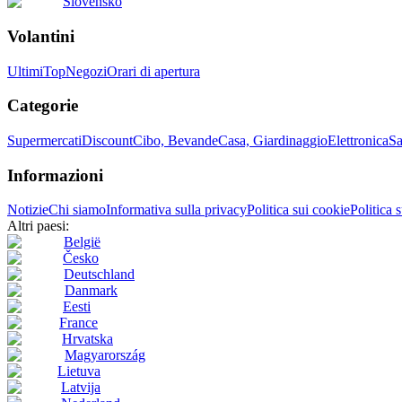
Slovensko
Volantini
Ultimi
Top
Negozi
Orari di apertura
Categorie
Supermercati
Discount
Cibo, Bevande
Casa, Giardinaggio
Elettronica
Sa
Informazioni
Notizie
Chi siamo
Informativa sulla privacy
Politica sui cookie
Politica 
Altri paesi:
België
Česko
Deutschland
Danmark
Eesti
France
Hrvatska
Magyarország
Lietuva
Latvija