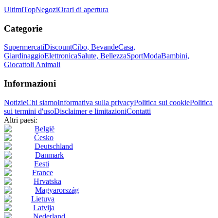
Ultimi
Top
Negozi
Orari di apertura
Categorie
Supermercati
Discount
Cibo, Bevande
Casa,
Giardinaggio
Elettronica
Salute, Bellezza
Sport
Moda
Bambini,
Giocattoli
Animali
Informazioni
Notizie
Chi siamo
Informativa sulla privacy
Politica sui cookie
Politica
sui termini d'uso
Disclaimer e limitazioni
Contatti
Altri paesi:
België
Česko
Deutschland
Danmark
Eesti
France
Hrvatska
Magyarország
Lietuva
Latvija
Nederland