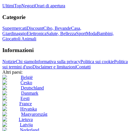
Ultimi
Top
Negozi
Orari di apertura
Categorie
Supermercati
Discount
Cibo, Bevande
Casa,
Giardinaggio
Elettronica
Salute, Bellezza
Sport
Moda
Bambini,
Giocattoli
Animali
Informazioni
Notizie
Chi siamo
Informativa sulla privacy
Politica sui cookie
Politica
sui termini d'uso
Disclaimer e limitazioni
Contatti
Altri paesi:
België
Česko
Deutschland
Danmark
Eesti
France
Hrvatska
Magyarország
Lietuva
Latvija
Nederland