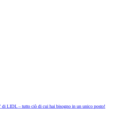
 di LIDL – tutto ciò di cui hai bisogno in un unico posto!