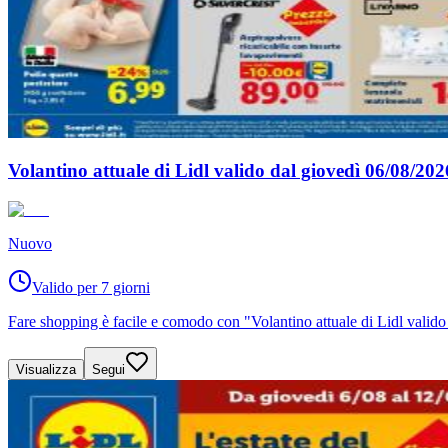
Volantino attuale di Lidl valido dal giovedì 06/08/20
Nuovo
Valido per 7 giorni
Fare shopping è facile e comodo con "Volantino attuale di Lidl valid
Visualizza
Segui