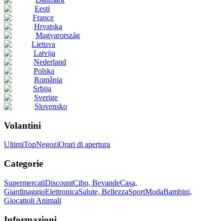
Eesti
France
Hrvatska
Magyarország
Lietuva
Latvija
Nederland
Polska
România
Srbija
Sverige
Slovensko
Volantini
Ultimi
Top
Negozi
Orari di apertura
Categorie
Supermercati
Discount
Cibo, Bevande
Casa,
Giardinaggio
Elettronica
Salute, Bellezza
Sport
Moda
Bambini,
Giocattoli
Animali
Informazioni