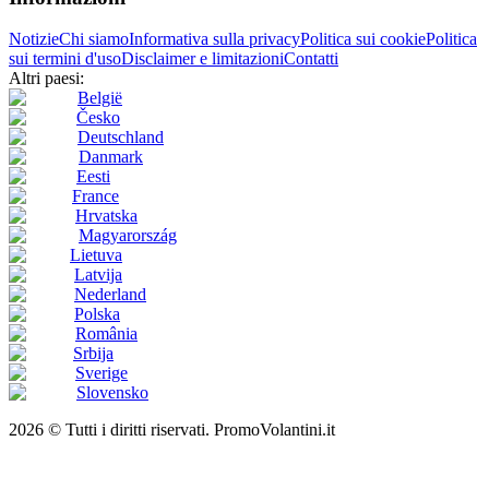
Notizie
Chi siamo
Informativa sulla privacy
Politica sui cookie
Politica
sui termini d'uso
Disclaimer e limitazioni
Contatti
Altri paesi:
België
Česko
Deutschland
Danmark
Eesti
France
Hrvatska
Magyarország
Lietuva
Latvija
Nederland
Polska
România
Srbija
Sverige
Slovensko
2026 © Tutti i diritti riservati. PromoVolantini.it