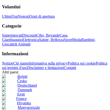
Volantini
Ultimi
Top
Negozi
Orari di apertura
Categorie
Supermercati
Discount
Cibo, Bevande
Casa,
Giardinaggio
Elettronica
Salute, Bellezza
Sport
Moda
Bambini,
Giocattoli
Animali
Informazioni
Notizie
Chi siamo
Informativa sulla privacy
Politica sui cookie
Politica
sui termini d'uso
Disclaimer e limitazioni
Contatti
Altri paesi:
België
Česko
Deutschland
Danmark
Eesti
France
Hrvatska
Magyarország