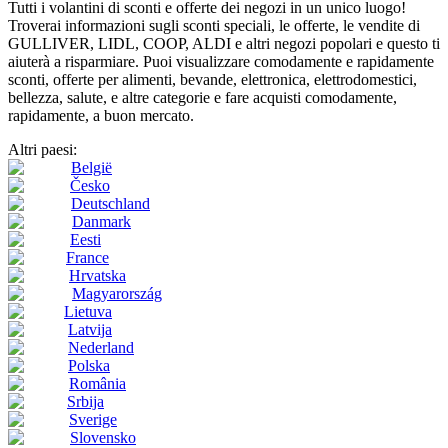
Tutti i volantini di sconti e offerte dei negozi in un unico luogo!
Troverai informazioni sugli sconti speciali, le offerte, le vendite di
GULLIVER, LIDL, COOP, ALDI e altri negozi popolari e questo ti
aiuterà a risparmiare. Puoi visualizzare comodamente e rapidamente
sconti, offerte per alimenti, bevande, elettronica, elettrodomestici,
bellezza, salute, e altre categorie e fare acquisti comodamente,
rapidamente, a buon mercato.
Altri paesi:
België
Česko
Deutschland
Danmark
Eesti
France
Hrvatska
Magyarország
Lietuva
Latvija
Nederland
Polska
România
Srbija
Sverige
Slovensko