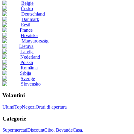
België
Česko
Deutschland
Danmark
Eesti
France
Hrvatska
Magyarország
Lietuva
Latvija
Nederland
Polska
România
Srbija
Sverige
Slovensko
Volantini
Ultimi
Top
Negozi
Orari di apertura
Categorie
Supermercati
Discount
Cibo, Bevande
Casa,