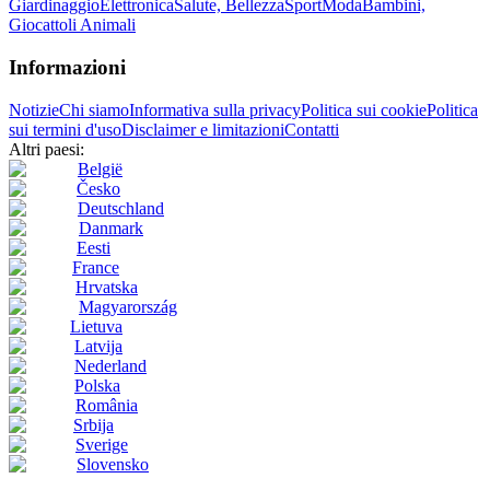
Giardinaggio
Elettronica
Salute, Bellezza
Sport
Moda
Bambini,
Giocattoli
Animali
Informazioni
Notizie
Chi siamo
Informativa sulla privacy
Politica sui cookie
Politica
sui termini d'uso
Disclaimer e limitazioni
Contatti
Altri paesi:
België
Česko
Deutschland
Danmark
Eesti
France
Hrvatska
Magyarország
Lietuva
Latvija
Nederland
Polska
România
Srbija
Sverige
Slovensko