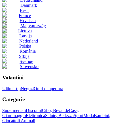
Deutschland
Danmark
Eesti
France
Hrvatska
Magyarország
Lietuva
Latvija
Nederland
Polska
România
Srbija
Sverige
Slovensko
Volantini
Ultimi
Top
Negozi
Orari di apertura
Categorie
Supermercati
Discount
Cibo, Bevande
Casa,
Giardinaggio
Elettronica
Salute, Bellezza
Sport
Moda
Bambini,
Giocattoli
Animali