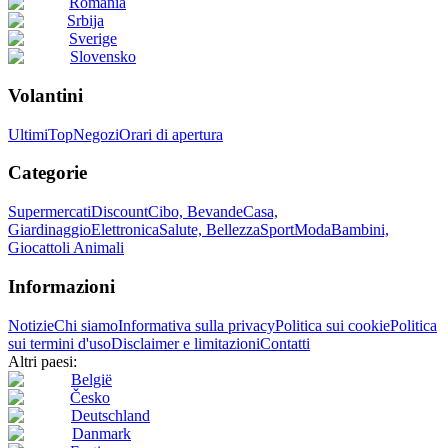
România
Srbija
Sverige
Slovensko
Volantini
Ultimi
Top
Negozi
Orari di apertura
Categorie
Supermercati
Discount
Cibo, Bevande
Casa,
Giardinaggio
Elettronica
Salute, Bellezza
Sport
Moda
Bambini,
Giocattoli
Animali
Informazioni
Notizie
Chi siamo
Informativa sulla privacy
Politica sui cookie
Politica
sui termini d'uso
Disclaimer e limitazioni
Contatti
Altri paesi:
België
Česko
Deutschland
Danmark