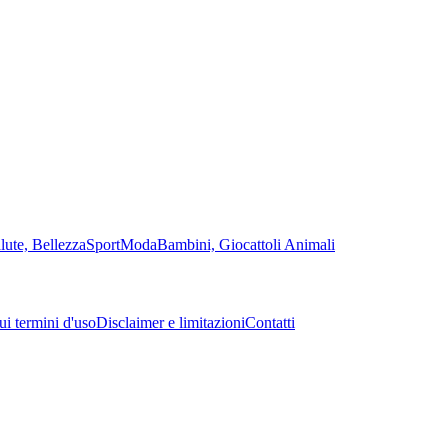
lute, Bellezza
Sport
Moda
Bambini, Giocattoli
Animali
sui termini d'uso
Disclaimer e limitazioni
Contatti