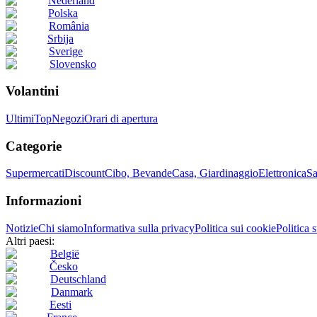
Nederland
Polska
România
Srbija
Sverige
Slovensko
Volantini
Ultimi
Top
Negozi
Orari di apertura
Categorie
Supermercati
Discount
Cibo, Bevande
Casa, Giardinaggio
Elettronica
Sa
Informazioni
Notizie
Chi siamo
Informativa sulla privacy
Politica sui cookie
Politica 
Altri paesi:
België
Česko
Deutschland
Danmark
Eesti