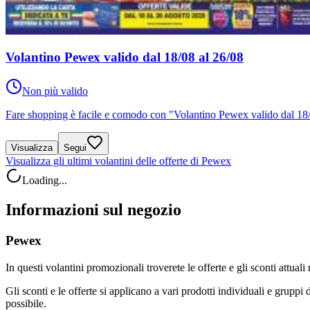
Volantino Pewex valido dal 18/08 al 26/08
Non più valido
Fare shopping è facile e comodo con "Volantino Pewex valido dal 18/
Visualizza
Segui
Visualizza gli ultimi volantini delle offerte di Pewex
Loading...
Informazioni sul negozio
Pewex
In questi volantini promozionali troverete le offerte e gli sconti attua
Gli sconti e le offerte si applicano a vari prodotti individuali e gruppi d
possibile.