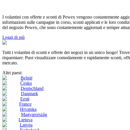
I volantini con offerte e sconti di Pewex vengono costantemente aggiorna
informazioni sulle campagne in corso, sconti applicati e le loro condizi
del negozio Pewex, che sono costantemente aggiornati e sempre attual
Leggi di più
Tutti i volantini di sconti e offerte dei negozi in un unico luogo! Tro
risparmiare. Puoi visualizzare comodamente e rapidamente sconti, offert
mercato.
Altri paesi:
België
Česko
Deutschland
Danmark
Eesti
France
Hrvatska
Magyarország
Lietuva
Latvija