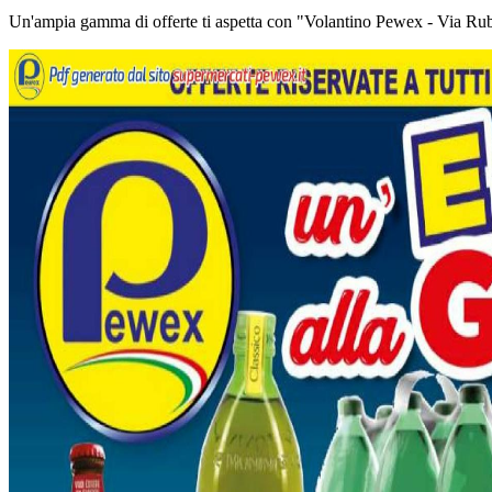
Un'ampia gamma di offerte ti aspetta con "Volantino Pewex - Via Rubic