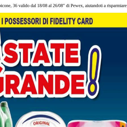
one, 36 valido dal 18/08 al 26/08" di Pewex, aiutandoti a risparmiare 