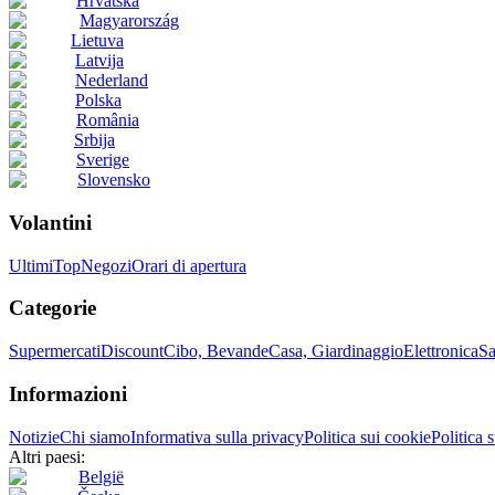
Hrvatska
Magyarország
Lietuva
Latvija
Nederland
Polska
România
Srbija
Sverige
Slovensko
Volantini
Ultimi
Top
Negozi
Orari di apertura
Categorie
Supermercati
Discount
Cibo, Bevande
Casa, Giardinaggio
Elettronica
Sa
Informazioni
Notizie
Chi siamo
Informativa sulla privacy
Politica sui cookie
Politica 
Altri paesi:
België