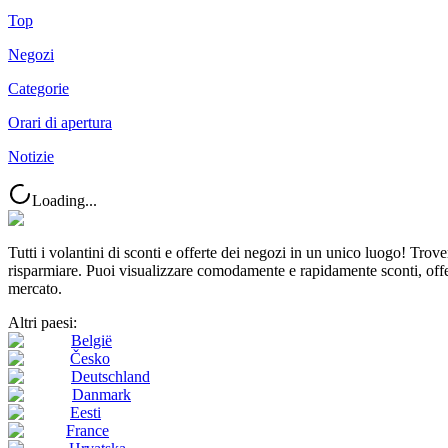
Top
Negozi
Categorie
Orari di apertura
Notizie
Loading...
Tutti i volantini di sconti e offerte dei negozi in un unico luogo! Tro
risparmiare. Puoi visualizzare comodamente e rapidamente sconti, offert
mercato.
Altri paesi:
België
Česko
Deutschland
Danmark
Eesti
France