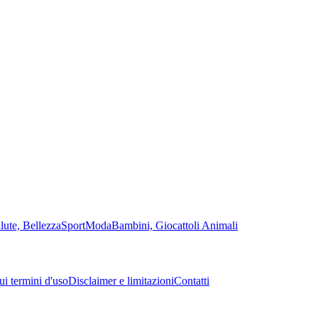
lute, Bellezza
Sport
Moda
Bambini, Giocattoli
Animali
sui termini d'uso
Disclaimer e limitazioni
Contatti