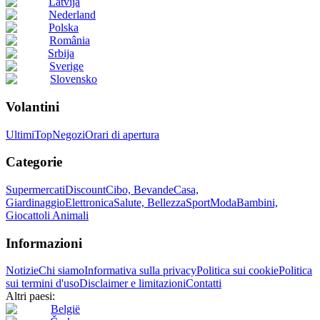
Latvija
Nederland
Polska
România
Srbija
Sverige
Slovensko
Volantini
Ultimi
Top
Negozi
Orari di apertura
Categorie
Supermercati
Discount
Cibo, Bevande
Casa,
Giardinaggio
Elettronica
Salute, Bellezza
Sport
Moda
Bambini,
Giocattoli
Animali
Informazioni
Notizie
Chi siamo
Informativa sulla privacy
Politica sui cookie
Politica
sui termini d'uso
Disclaimer e limitazioni
Contatti
Altri paesi:
België