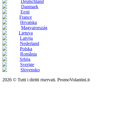
Deutschland
Danmark
Eesti
France
Hrvatska
Magyarország
Lietuva
Latvija
Nederland
Polska
România
Srbija
Sverige
Slovensko
2026 © Tutti i diritti riservati. PromoVolantini.it