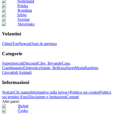
Nederland
Polska
România
Srbija
Sverige
Slovensko
Volantini
Ultimi
Top
Negozi
Orari di apertura
Categorie
Supermercati
Discount
Cibo, Bevande
Casa,
Giardinaggio
Elettronica
Salute, Bellezza
Sport
Moda
Bambini,
Giocattoli
Animali
Informazioni
Notizie
Chi siamo
Informativa sulla privacy
Politica sui cookie
Politica
sui termini d'uso
Disclaimer e limitazioni
Contatti
Altri paesi:
België
Česko