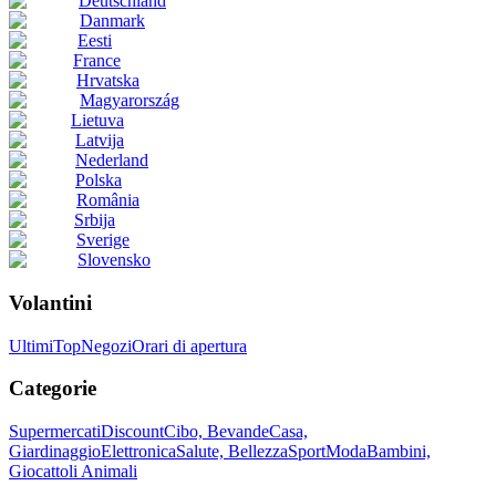
Deutschland
Danmark
Eesti
France
Hrvatska
Magyarország
Lietuva
Latvija
Nederland
Polska
România
Srbija
Sverige
Slovensko
Volantini
Ultimi
Top
Negozi
Orari di apertura
Categorie
Supermercati
Discount
Cibo, Bevande
Casa,
Giardinaggio
Elettronica
Salute, Bellezza
Sport
Moda
Bambini,
Giocattoli
Animali