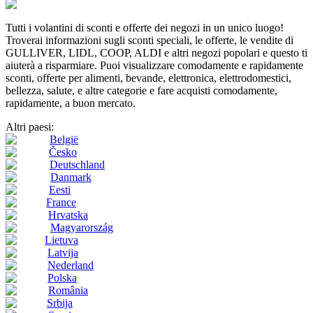
Tutti i volantini di sconti e offerte dei negozi in un unico luogo!
Troverai informazioni sugli sconti speciali, le offerte, le vendite di
GULLIVER, LIDL, COOP, ALDI e altri negozi popolari e questo ti
aiuterà a risparmiare. Puoi visualizzare comodamente e rapidamente
sconti, offerte per alimenti, bevande, elettronica, elettrodomestici,
bellezza, salute, e altre categorie e fare acquisti comodamente,
rapidamente, a buon mercato.
Altri paesi:
België
Česko
Deutschland
Danmark
Eesti
France
Hrvatska
Magyarország
Lietuva
Latvija
Nederland
Polska
România
Srbija