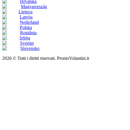
Hrvatska
Magyarország
Lietuva
Latvija
Nederland
Polska
România
Srbija
Sverige
Slovensko
2026 © Tutti i diritti riservati. PromoVolantini.it