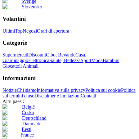
Sverige
Slovensko
Volantini
Ultimi
Top
Negozi
Orari di apertura
Categorie
Supermercati
Discount
Cibo, Bevande
Casa,
Giardinaggio
Elettronica
Salute, Bellezza
Sport
Moda
Bambini,
Giocattoli
Animali
Informazioni
Notizie
Chi siamo
Informativa sulla privacy
Politica sui cookie
Politica
sui termini d'uso
Disclaimer e limitazioni
Contatti
Altri paesi:
België
Česko
Deutschland
Danmark
Eesti
France