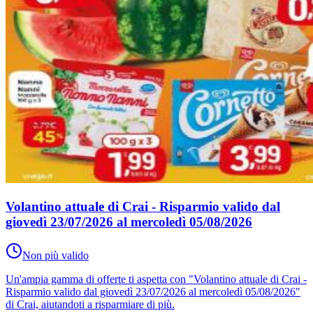
Volantino attuale di Crai - Risparmio valido dal
giovedì 23/07/2026 al mercoledì 05/08/2026
Non più valido
Un'ampia gamma di offerte ti aspetta con "Volantino attuale di Crai -
Risparmio valido dal giovedì 23/07/2026 al mercoledì 05/08/2026"
di Crai, aiutandoti a risparmiare di più.