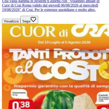
Una vasta gamma di prodotti ti aspetta con "Volantino attuale di
Cuor di Crai Roma valido dal giovedì 06/08/2026 al mercoledì
19/08/2026" di Crai. Per le esigenze quotidiane e molto altro.
Visualizza
Segui