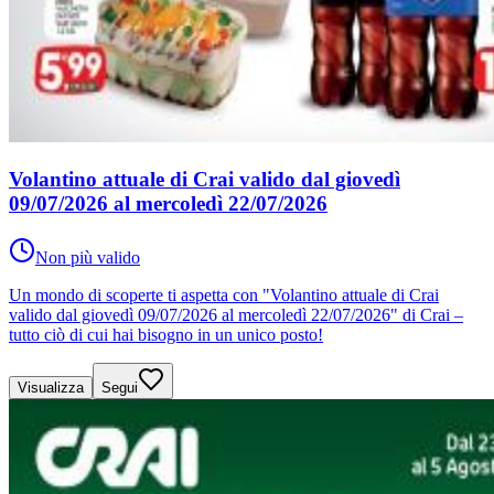
Volantino attuale di Crai valido dal giovedì
09/07/2026 al mercoledì 22/07/2026
Non più valido
Un mondo di scoperte ti aspetta con "Volantino attuale di Crai
valido dal giovedì 09/07/2026 al mercoledì 22/07/2026" di Crai –
tutto ciò di cui hai bisogno in un unico posto!
Visualizza
Segui