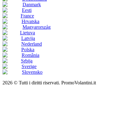
Danmark
Eesti
France
Hrvatska
Magyarország
Lietuva
Latvija
Nederland
Polska
România
Srbija
Sverige
Slovensko
2026 © Tutti i diritti riservati. PromoVolantini.it