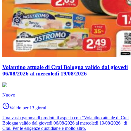
Volantino attuale di Crai Bologna valido dal giovedì
06/08/2026 al mercoledì 19/08/2026
Nuovo
Valido per 13 giorni
Una vasta gamma di prodotti ti aspetta con "Volantino attuale di Crai
Bologna valido dal giovedì 06/08/2026 al mercoledì 19/08/2026" di
Crai. Per le esigenze quotidiane e molto altro.