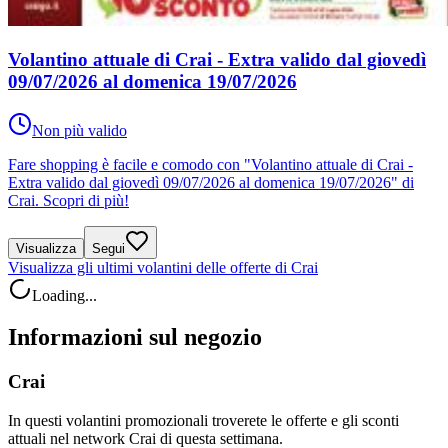
Volantino attuale di Crai - Extra valido dal giovedì
09/07/2026 al domenica 19/07/2026
Non più valido
Fare shopping è facile e comodo con "Volantino attuale di Crai -
Extra valido dal giovedì 09/07/2026 al domenica 19/07/2026" di
Crai. Scopri di più!
Visualizza
Segui
Visualizza gli ultimi volantini delle offerte di Crai
Loading...
Informazioni sul negozio
Crai
In questi volantini promozionali troverete le offerte e gli sconti
attuali nel network Crai di questa settimana.