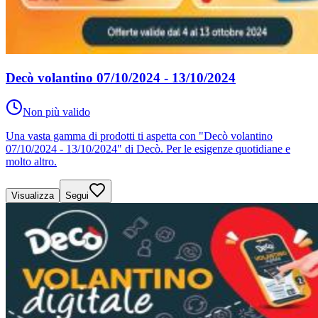
Decò volantino 07/10/2024 - 13/10/2024
Non più valido
Una vasta gamma di prodotti ti aspetta con "Decò volantino
07/10/2024 - 13/10/2024" di Decò. Per le esigenze quotidiane e
molto altro.
Visualizza
Segui