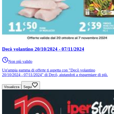
Decò volantino 20/10/2024 - 07/11/2024
Non più valido
Un'ampia gamma di offerte ti aspetta con "Decò volantino
20/10/2024 - 07/11/2024" di Decò, aiutandoti a risparmiare di più.
Visualizza
Segui