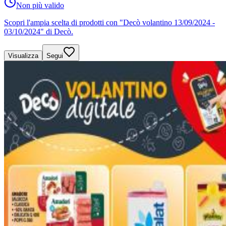
Non più valido
Scopri l'ampia scelta di prodotti con "Decò volantino 13/09/2024 -
03/10/2024" di Decò.
Visualizza
Segui