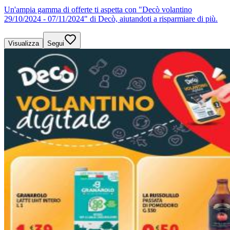
Un'ampia gamma di offerte ti aspetta con "Decò volantino
29/10/2024 - 07/11/2024" di Decò, aiutandoti a risparmiare di più.
Visualizza
Segui