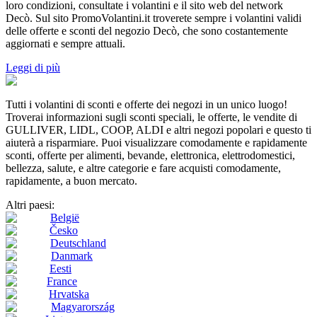
loro condizioni, consultate i volantini e il sito web del network
Decò. Sul sito PromoVolantini.it troverete sempre i volantini validi
delle offerte e sconti del negozio Decò, che sono costantemente
aggiornati e sempre attuali.
Leggi di più
Tutti i volantini di sconti e offerte dei negozi in un unico luogo!
Troverai informazioni sugli sconti speciali, le offerte, le vendite di
GULLIVER, LIDL, COOP, ALDI e altri negozi popolari e questo ti
aiuterà a risparmiare. Puoi visualizzare comodamente e rapidamente
sconti, offerte per alimenti, bevande, elettronica, elettrodomestici,
bellezza, salute, e altre categorie e fare acquisti comodamente,
rapidamente, a buon mercato.
Altri paesi:
België
Česko
Deutschland
Danmark
Eesti
France
Hrvatska
Magyarország