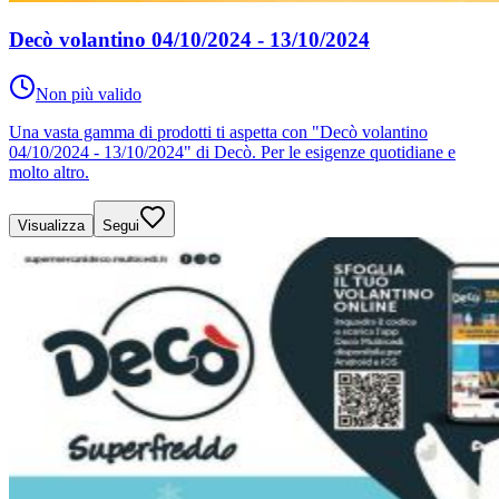
Decò volantino 04/10/2024 - 13/10/2024
Non più valido
Una vasta gamma di prodotti ti aspetta con "Decò volantino
04/10/2024 - 13/10/2024" di Decò. Per le esigenze quotidiane e
molto altro.
Visualizza
Segui