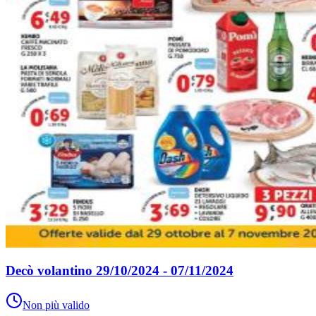
Decò volantino 29/10/2024 - 07/11/2024
Non più valido