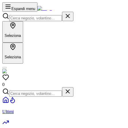
Espandi menu
Seleziona
Seleziona
0
Ultimi