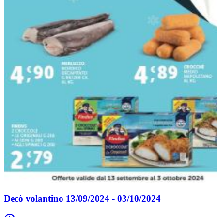
Decò volantino 13/09/2024 - 03/10/2024