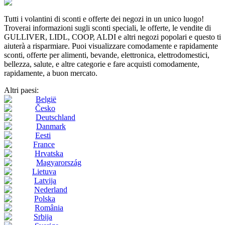
Tutti i volantini di sconti e offerte dei negozi in un unico luogo!
Troverai informazioni sugli sconti speciali, le offerte, le vendite di
GULLIVER, LIDL, COOP, ALDI e altri negozi popolari e questo ti
aiuterà a risparmiare. Puoi visualizzare comodamente e rapidamente
sconti, offerte per alimenti, bevande, elettronica, elettrodomestici,
bellezza, salute, e altre categorie e fare acquisti comodamente,
rapidamente, a buon mercato.
Altri paesi:
België
Česko
Deutschland
Danmark
Eesti
France
Hrvatska
Magyarország
Lietuva
Latvija
Nederland
Polska
România
Srbija