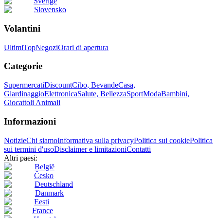
Sverige
Slovensko
Volantini
Ultimi
Top
Negozi
Orari di apertura
Categorie
Supermercati
Discount
Cibo, Bevande
Casa,
Giardinaggio
Elettronica
Salute, Bellezza
Sport
Moda
Bambini,
Giocattoli
Animali
Informazioni
Notizie
Chi siamo
Informativa sulla privacy
Politica sui cookie
Politica
sui termini d'uso
Disclaimer e limitazioni
Contatti
Altri paesi:
België
Česko
Deutschland
Danmark
Eesti
France