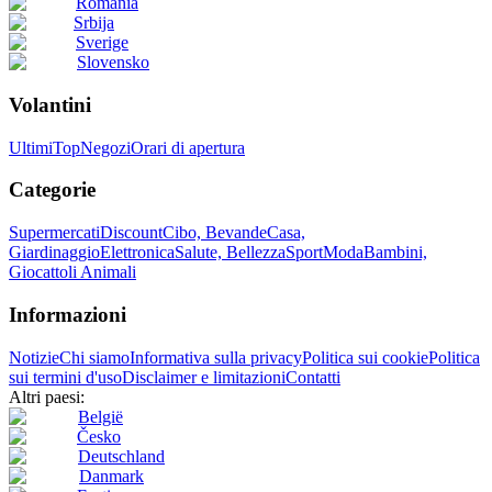
România
Srbija
Sverige
Slovensko
Volantini
Ultimi
Top
Negozi
Orari di apertura
Categorie
Supermercati
Discount
Cibo, Bevande
Casa,
Giardinaggio
Elettronica
Salute, Bellezza
Sport
Moda
Bambini,
Giocattoli
Animali
Informazioni
Notizie
Chi siamo
Informativa sulla privacy
Politica sui cookie
Politica
sui termini d'uso
Disclaimer e limitazioni
Contatti
Altri paesi:
België
Česko
Deutschland
Danmark