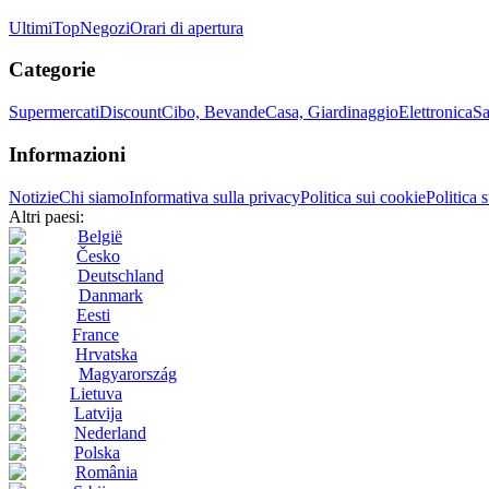
Ultimi
Top
Negozi
Orari di apertura
Categorie
Supermercati
Discount
Cibo, Bevande
Casa, Giardinaggio
Elettronica
Sa
Informazioni
Notizie
Chi siamo
Informativa sulla privacy
Politica sui cookie
Politica 
Altri paesi:
België
Česko
Deutschland
Danmark
Eesti
France
Hrvatska
Magyarország
Lietuva
Latvija
Nederland
Polska
România