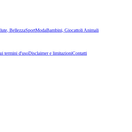
lute, Bellezza
Sport
Moda
Bambini, Giocattoli
Animali
sui termini d'uso
Disclaimer e limitazioni
Contatti