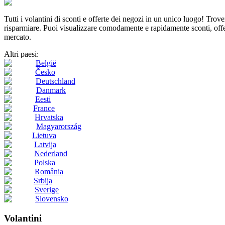
Tutti i volantini di sconti e offerte dei negozi in un unico luogo! Tro
risparmiare. Puoi visualizzare comodamente e rapidamente sconti, offert
mercato.
Altri paesi:
België
Česko
Deutschland
Danmark
Eesti
France
Hrvatska
Magyarország
Lietuva
Latvija
Nederland
Polska
România
Srbija
Sverige
Slovensko
Volantini