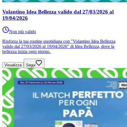
Volantino Idea Bellezza valido dal 27/03/2026 al
19/04/2026
Non più valido
Rinforza la tua routine quotidiana con "Volantino Idea Bellezza
valido dal 27/03/2026 al 19/04/2026" di Idea Bellezza, dove la
bellezza inizia ogni giorno.
Visualizza
Segui