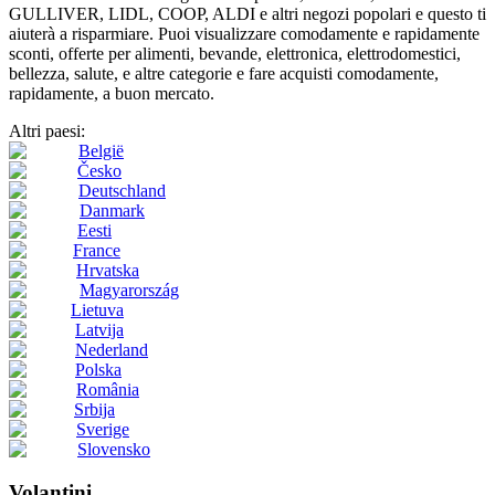
GULLIVER, LIDL, COOP, ALDI e altri negozi popolari e questo ti
aiuterà a risparmiare. Puoi visualizzare comodamente e rapidamente
sconti, offerte per alimenti, bevande, elettronica, elettrodomestici,
bellezza, salute, e altre categorie e fare acquisti comodamente,
rapidamente, a buon mercato.
Altri paesi:
België
Česko
Deutschland
Danmark
Eesti
France
Hrvatska
Magyarország
Lietuva
Latvija
Nederland
Polska
România
Srbija
Sverige
Slovensko
Volantini