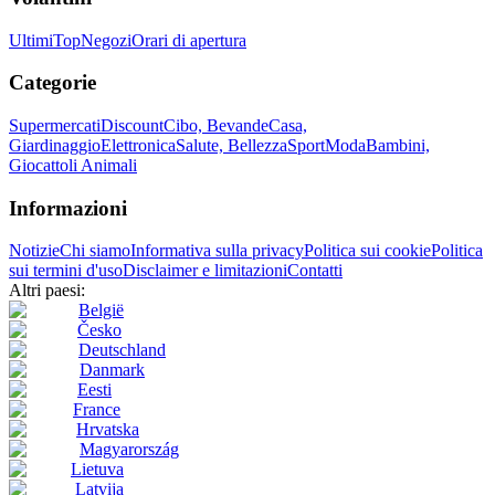
Ultimi
Top
Negozi
Orari di apertura
Categorie
Supermercati
Discount
Cibo, Bevande
Casa,
Giardinaggio
Elettronica
Salute, Bellezza
Sport
Moda
Bambini,
Giocattoli
Animali
Informazioni
Notizie
Chi siamo
Informativa sulla privacy
Politica sui cookie
Politica
sui termini d'uso
Disclaimer e limitazioni
Contatti
Altri paesi:
België
Česko
Deutschland
Danmark
Eesti
France
Hrvatska
Magyarország
Lietuva
Latvija