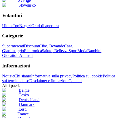
Sverige
Slovensko
Volantini
Ultimi
Top
Negozi
Orari di apertura
Categorie
Supermercati
Discount
Cibo, Bevande
Casa,
Giardinaggio
Elettronica
Salute, Bellezza
Sport
Moda
Bambini,
Giocattoli
Animali
Informazioni
Notizie
Chi siamo
Informativa sulla privacy
Politica sui cookie
Politica
sui termini d'uso
Disclaimer e limitazioni
Contatti
Altri paesi:
België
Česko
Deutschland
Danmark
Eesti
France