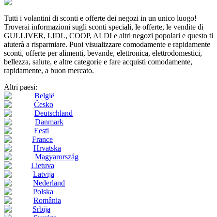
Tutti i volantini di sconti e offerte dei negozi in un unico luogo!
Troverai informazioni sugli sconti speciali, le offerte, le vendite di
GULLIVER, LIDL, COOP, ALDI e altri negozi popolari e questo ti
aiuterà a risparmiare. Puoi visualizzare comodamente e rapidamente
sconti, offerte per alimenti, bevande, elettronica, elettrodomestici,
bellezza, salute, e altre categorie e fare acquisti comodamente,
rapidamente, a buon mercato.
Altri paesi:
België
Česko
Deutschland
Danmark
Eesti
France
Hrvatska
Magyarország
Lietuva
Latvija
Nederland
Polska
România
Srbija