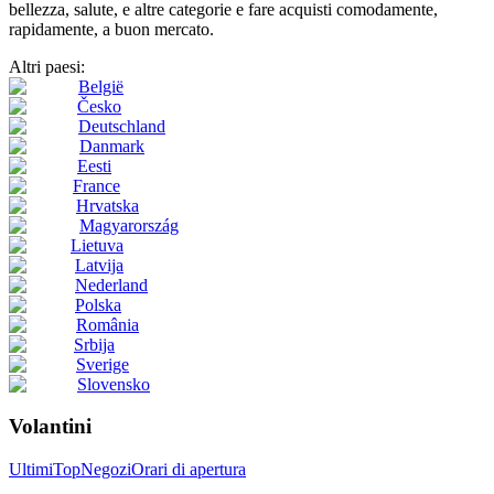
bellezza, salute, e altre categorie e fare acquisti comodamente,
rapidamente, a buon mercato.
Altri paesi:
België
Česko
Deutschland
Danmark
Eesti
France
Hrvatska
Magyarország
Lietuva
Latvija
Nederland
Polska
România
Srbija
Sverige
Slovensko
Volantini
Ultimi
Top
Negozi
Orari di apertura