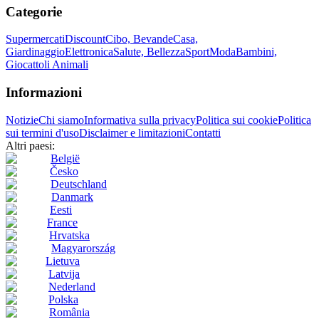
Categorie
Supermercati
Discount
Cibo, Bevande
Casa,
Giardinaggio
Elettronica
Salute, Bellezza
Sport
Moda
Bambini,
Giocattoli
Animali
Informazioni
Notizie
Chi siamo
Informativa sulla privacy
Politica sui cookie
Politica
sui termini d'uso
Disclaimer e limitazioni
Contatti
Altri paesi:
België
Česko
Deutschland
Danmark
Eesti
France
Hrvatska
Magyarország
Lietuva
Latvija
Nederland
Polska
România