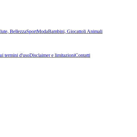
lute, Bellezza
Sport
Moda
Bambini, Giocattoli
Animali
sui termini d'uso
Disclaimer e limitazioni
Contatti