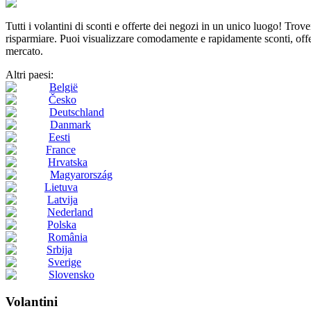
Tutti i volantini di sconti e offerte dei negozi in un unico luogo! Tro
risparmiare. Puoi visualizzare comodamente e rapidamente sconti, offert
mercato.
Altri paesi:
België
Česko
Deutschland
Danmark
Eesti
France
Hrvatska
Magyarország
Lietuva
Latvija
Nederland
Polska
România
Srbija
Sverige
Slovensko
Volantini