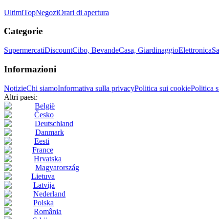
Ultimi
Top
Negozi
Orari di apertura
Categorie
Supermercati
Discount
Cibo, Bevande
Casa, Giardinaggio
Elettronica
Sa
Informazioni
Notizie
Chi siamo
Informativa sulla privacy
Politica sui cookie
Politica 
Altri paesi:
België
Česko
Deutschland
Danmark
Eesti
France
Hrvatska
Magyarország
Lietuva
Latvija
Nederland
Polska
România