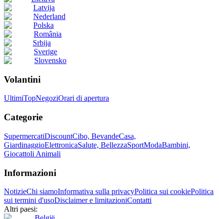
Latvija
Nederland
Polska
România
Srbija
Sverige
Slovensko
Volantini
Ultimi
Top
Negozi
Orari di apertura
Categorie
Supermercati
Discount
Cibo, Bevande
Casa,
Giardinaggio
Elettronica
Salute, Bellezza
Sport
Moda
Bambini,
Giocattoli
Animali
Informazioni
Notizie
Chi siamo
Informativa sulla privacy
Politica sui cookie
Politica
sui termini d'uso
Disclaimer e limitazioni
Contatti
Altri paesi:
België