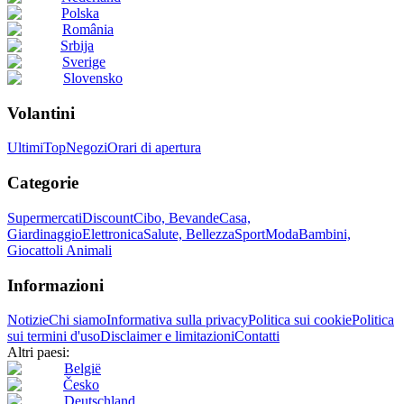
Polska
România
Srbija
Sverige
Slovensko
Volantini
Ultimi
Top
Negozi
Orari di apertura
Categorie
Supermercati
Discount
Cibo, Bevande
Casa,
Giardinaggio
Elettronica
Salute, Bellezza
Sport
Moda
Bambini,
Giocattoli
Animali
Informazioni
Notizie
Chi siamo
Informativa sulla privacy
Politica sui cookie
Politica
sui termini d'uso
Disclaimer e limitazioni
Contatti
Altri paesi:
België
Česko
Deutschland