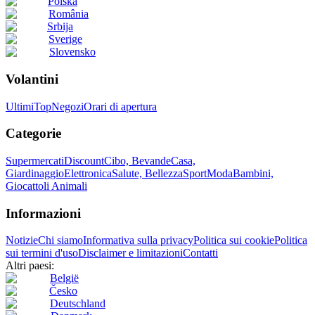
Polska
România
Srbija
Sverige
Slovensko
Volantini
Ultimi
Top
Negozi
Orari di apertura
Categorie
Supermercati
Discount
Cibo, Bevande
Casa,
Giardinaggio
Elettronica
Salute, Bellezza
Sport
Moda
Bambini,
Giocattoli
Animali
Informazioni
Notizie
Chi siamo
Informativa sulla privacy
Politica sui cookie
Politica
sui termini d'uso
Disclaimer e limitazioni
Contatti
Altri paesi:
België
Česko
Deutschland